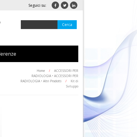
Seguici su:
o
ferenze
Home
/
ACCESSORI PER
RADIOLOGIA
•
ACCESSORI PER
RADIOLOGIA
•
Altri Prodotti
/
Kit di
Sviluppo