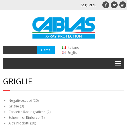
Seguici su:
Italiano
English
Home
GRIGLIE
Azienda
Qualità
Negativoscopi
(20)
Griglie
(3)
Dove Siamo
Cassette Radiografiche
(2)
Schermi di Rinforzo
(1)
Contatti
Altri Prodotti
(28)