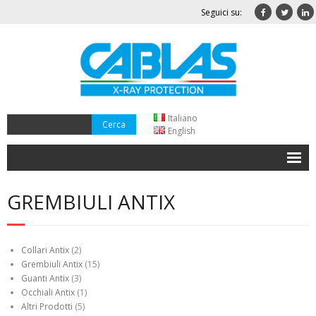
Seguici su:
Italiano
English
Home
GREMBIULI ANTIX
Azienda
Qualità
Collari Antix
(2)
Grembiuli Antix
(15)
Dove Siamo
Guanti Antix
(3)
Occhiali Antix
(1)
Contatti
Altri Prodotti
(5)