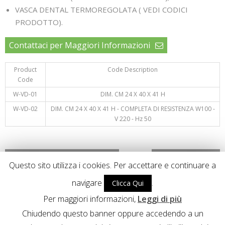
VASCA DENTAL TERMOREGOLATA ( VEDI CODICI
PRODOTTO).
Contattaci per Maggiori Informazioni
Product
Code Description
Code
W-VD-01
DIM. CM 24 X 40 X 41 H
W-VD-02
DIM. CM 24 X 40 X 41 H - COMPLETA DI RESISTENZA W100 -
V 220 - Hz 50
Vaschetta tipo A – Termoregolata
Bacinelle Verticali
Questo sito utilizza i cookies. Per accettare e continuare a
navigare
.
Clicca Qui
CABLAS S.R.L. –
Via Nando Tintorri, 15/2 – Int. 3 6, 20863 Concorezzo MB
–
Per maggiori informazioni,
Leggi di più
Italia R.I./P.IVA/C.F. 11903230156 REA 1508241 Capitale Sociale € 10.400,00
Chiudendo questo banner oppure accedendo a un
i.v.